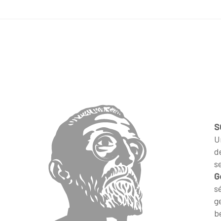
S
U
d
s
G
s
g
b